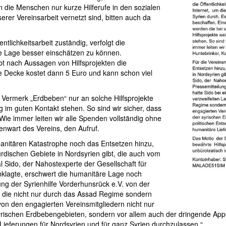
n die Menschen nur kurze Hilferufe in den sozialen
er Vereinsarbeit vernetzt sind, bitten auch da
ntlichkeitsarbeit zuständig, verfolgt die
ie Lage besser einschätzen zu können.
t nach Aussagen von Hilfsprojekten die
e Decke kostet dann 5 Euro und kann schon viel
Vermerk „Erdbeben“ nur an solche Hilfsprojekte
g im guten Kontakt stehen. So sind wir sicher, dass
Wie immer leiten wir alle Spenden vollständig ohne
enwart des Vereins, den Aufruf.
manitären Katastrophe noch das Entsetzen hinzu,
urdischen Gebiete in Nordsyrien gibt, die auch vom
l Sido, der Nahostexperte der Gesellschaft für
anklagte, erschwert die humanitäre Lage noch
ung der Syrienhilfe Vorderhunsrück e.V. von der
t, die nicht nur durch das Assad Regime sondern
von den engagierten Vereinsmitgliedern nicht nur
yrischen Erdbebengebieten, sondern vor allem auch der dringende Appel
 Lieferungen für Nordsyrien und für ganz Syrien durchzulassen.“