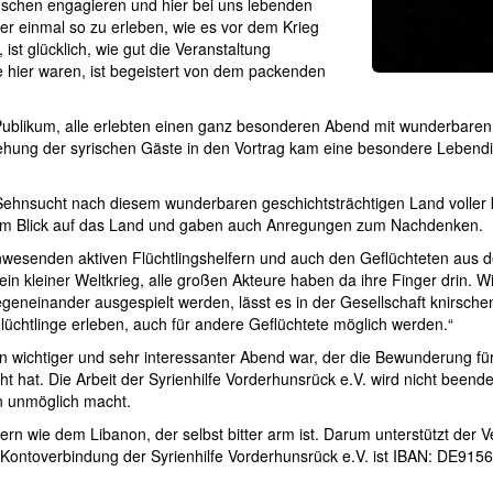
nschen engagieren und hier bei uns lebenden
der einmal so zu erleben, wie es vor dem Krieg
ist glücklich, wie gut die Veranstaltung
e hier waren, ist begeistert von dem packenden
 Publikum, alle erlebten einen ganz besonderen Abend mit wunderbare
ehung der syrischen Gäste in den Vortrag kam eine besondere Lebendigk
Sehnsucht nach diesem wunderbaren geschichtsträchtigen Land voller k
eim Blick auf das Land und gaben auch Anregungen zum Nachdenken.
anwesenden aktiven Flüchtlingshelfern und auch den Geflüchteten aus
e ein kleiner Weltkrieg, alle großen Akteure haben da ihre Finger drin.
eneinander ausgespielt werden, lässt es in der Gesellschaft knirschen.
üchtlinge erleben, auch für andere Geflüchtete möglich werden.“
 wichtiger und sehr interessanter Abend war, der die Bewunderung für
 hat. Die Arbeit der Syrienhilfe Vorderhunsrück e.V. wird nicht beende
n unmöglich macht.
n wie dem Libanon, der selbst bitter arm ist. Darum unterstützt der Ve
Kontoverbindung der Syrienhilfe Vorderhunsrück e.V. ist IBAN: DE9156