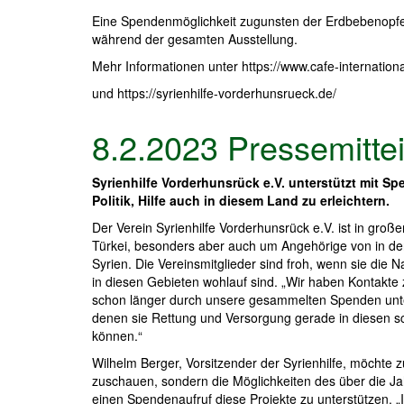
Eine Spendenmöglichkeit zugunsten der Erdbebenopfer 
während der gesamten Ausstellung.
Mehr Informationen unter https://www.cafe-internatio
und https://syrienhilfe-vorderhunsrueck.de/
8.2.2023 Pressemittei
Syrienhilfe Vorderhunsrück e.V. unterstützt mit S
Politik, Hilfe auch in diesem Land zu erleichtern.
Der Verein Syrienhilfe Vorderhunsrück e.V. ist in gro
Türkei, besonders aber auch um Angehörige von in 
Syrien. Die Vereinsmitglieder sind froh, wenn sie di
in diesen Gebieten wohlauf sind. „Wir haben Kontakte z
schon länger durch unsere gesammelten Spenden unter
denen sie Rettung und Versorgung gerade in diesen s
können.“
Wilhelm Berger, Vorsitzender der Syrienhilfe, möchte 
zuschauen, sondern die Möglichkeiten des über die J
einen Spendenaufruf diese Projekte zu unterstützen. „I