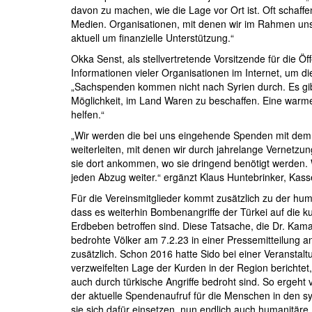
davon zu machen, wie die Lage vor Ort ist. Oft schaffe
Medien. Organisationen, mit denen wir im Rahmen unser
aktuell um finanzielle Unterstützung.“
Okka Senst, als stellvertretende Vorsitzende für die Öffe
Informationen vieler Organisationen im Internet, um d
„Sachspenden kommen nicht nach Syrien durch. Es gib
Möglichkeit, im Land Waren zu beschaffen. Eine warm
helfen.“
„Wir werden die bei uns eingehende Spenden mit dem 
weiterleiten, mit denen wir durch jahrelange Vernetzun
sie dort ankommen, wo sie dringend benötigt werden. 
jeden Abzug weiter.“ ergänzt Klaus Huntebrinker, Kass
Für die Vereinsmitglieder kommt zusätzlich zu der hu
dass es weiterhin Bombenangriffe der Türkei auf die k
Erdbeben betroffen sind. Diese Tatsache, die Dr. Kama
bedrohte Völker am 7.2.23 in einer Pressemitteilung 
zusätzlich. Schon 2016 hatte Sido bei einer Veranstalt
verzweifelten Lage der Kurden in der Region berichte
auch durch türkische Angriffe bedroht sind. So ergeht 
der aktuelle Spendenaufruf für die Menschen in den s
sie sich dafür einsetzen, nun endlich auch humanitäre