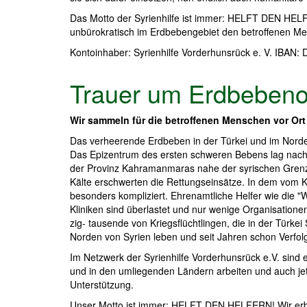
Das Motto der Syrienhilfe ist immer: HELFT DEN HELFE
unbürokratisch im Erdbebengebiet den betroffenen Me
Kontoinhaber: Syrienhilfe Vorderhunsrück e. V. IB
Trauer um Erdbebenop
Wir sammeln für die betroffenen Menschen vor Ort
Das verheerende Erdbeben in der Türkei und im Nord
Das Epizentrum des ersten schweren Bebens lag nach
der Provinz Kahramanmaras nahe der syrischen Gren
Kälte erschwerten die Rettungseinsätze. In dem vom Kri
besonders kompliziert. Ehrenamtliche Helfer wie die
Kliniken sind überlastet und nur wenige Organisationen 
zig- tausende von Kriegsflüchtlingen, die in der Türk
Norden von Syrien leben und seit Jahren schon Verfol
Im Netzwerk der Syrienhilfe Vorderhunsrück e.V. sind ei
und in den umliegenden Ländern arbeiten und auch jetz
Unterstützung.
Unser Motto ist immer: HELFT DEN HELFERN! Wir erbi