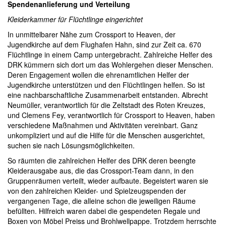
Spendenanlieferung und Verteilung
Kleiderkammer für Flüchtlinge eingerichtet
In unmittelbarer Nähe zum Crossport to Heaven, der
Jugendkirche auf dem Flughafen Hahn, sind zur Zeit ca. 670
Flüchtlinge in einem Camp untergebracht. Zahlreiche Helfer des
DRK kümmern sich dort um das Wohlergehen dieser Menschen.
Deren Engagement wollen die ehrenamtlichen Helfer der
Jugendkirche unterstützen und den Flüchtlingen helfen. So ist
eine nachbarschaftliche Zusammenarbeit entstanden. Albrecht
Neumüller, verantwortlich für die Zeltstadt des Roten Kreuzes,
und Clemens Fey, verantwortlich für Crossport to Heaven, haben
verschiedene Maßnahmen und Aktivitäten vereinbart. Ganz
unkompliziert und auf die Hilfe für die Menschen ausgerichtet,
suchen sie nach Lösungsmöglichkeiten.
So räumten die zahlreichen Helfer des DRK deren beengte
Kleiderausgabe aus, die das Crossport-Team dann, in den
Gruppenräumen verteilt, wieder aufbaute. Begeistert waren sie
von den zahlreichen Kleider- und Spielzeugspenden der
vergangenen Tage, die alleine schon die jeweiligen Räume
befüllten. Hilfreich waren dabei die gespendeten Regale und
Boxen von Möbel Preiss und Brohlwellpappe. Trotzdem herrschte