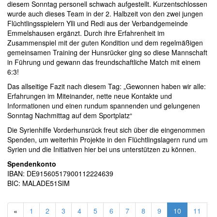
diesem Sonntag personell schwach aufgestellt. Kurzentschlossen
wurde auch dieses Team in der 2. Halbzeit von den zwei jungen
Flüchtlingsspielern Ylli und Redi aus der Verbandgemeinde
Emmelshausen ergänzt. Durch ihre Erfahrenheit im
Zusammenspiel mit der guten Kondition und dem regelmäßigen
gemeinsamen Training der Hunsrücker ging so diese Mannschaft
in Führung und gewann das freundschaftliche Match mit einem
6:3!
Das allseitige Fazit nach diesem Tag: „Gewonnen haben wir alle:
Erfahrungen im Miteinander, nette neue Kontakte und
Informationen und einen rundum spannenden und gelungenen
Sonntag Nachmittag auf dem Sportplatz“
Die Syrienhilfe Vorderhunsrück freut sich über die eingenommen
Spenden, um weiterhin Projekte in den Flüchtlingslagern rund um
Syrien und die Initiativen hier bei uns unterstützen zu können.
Spendenkonto
IBAN: DE91560517900112224639
BIC: MALADE51SIM
«
1
2
3
4
5
6
7
8
9
10
11