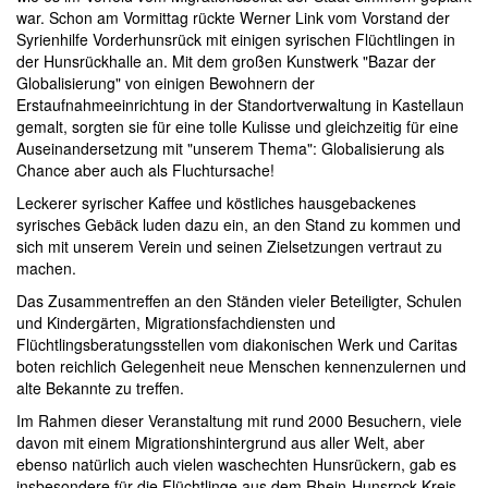
war. Schon am Vormittag rückte Werner Link vom Vorstand der
Syrienhilfe Vorderhunsrück mit einigen syrischen Flüchtlingen in
der Hunsrückhalle an. Mit dem großen Kunstwerk "Bazar der
Globalisierung" von einigen Bewohnern der
Erstaufnahmeeinrichtung in der Standortverwaltung in Kastellaun
gemalt, sorgten sie für eine tolle Kulisse und gleichzeitig für eine
Auseinandersetzung mit "unserem Thema": Globalisierung als
Chance aber auch als Fluchtursache!
Leckerer syrischer Kaffee und köstliches hausgebackenes
syrisches Gebäck luden dazu ein, an den Stand zu kommen und
sich mit unserem Verein und seinen Zielsetzungen vertraut zu
machen.
Das Zusammentreffen an den Ständen vieler Beteiligter, Schulen
und Kindergärten, Migrationsfachdiensten und
Flüchtlingsberatungsstellen vom diakonischen Werk und Caritas
boten reichlich Gelegenheit neue Menschen kennenzulernen und
alte Bekannte zu treffen.
Im Rahmen dieser Veranstaltung mit rund 2000 Besuchern, viele
davon mit einem Migrationshintergrund aus aller Welt, aber
ebenso natürlich auch vielen waschechten Hunsrückern, gab es
insbesondere für die Flüchtlinge aus dem Rhein-Hunsrpck-Kreis