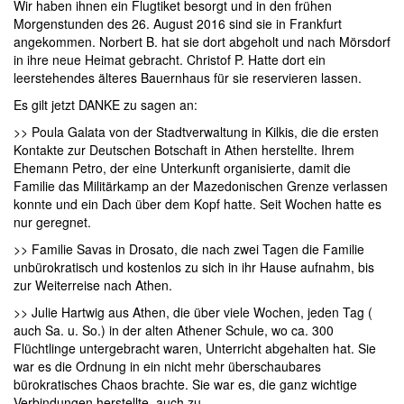
Wir haben ihnen ein Flugtiket besorgt und in den frühen
Morgenstunden des 26. August 2016 sind sie in Frankfurt
angekommen. Norbert B. hat sie dort abgeholt und nach Mörsdorf
in ihre neue Heimat gebracht. Christof P. Hatte dort ein
leerstehendes älteres Bauernhaus für sie reservieren lassen.
Es gilt jetzt DANKE zu sagen an:
>> Poula Galata von der Stadtverwaltung in Kilkis, die die ersten
Kontakte zur Deutschen Botschaft in Athen herstellte. Ihrem
Ehemann Petro, der eine Unterkunft organisierte, damit die
Familie das Militärkamp an der Mazedonischen Grenze verlassen
konnte und ein Dach über dem Kopf hatte. Seit Wochen hatte es
nur geregnet.
>> Familie Savas in Drosato, die nach zwei Tagen die Familie
unbürokratisch und kostenlos zu sich in ihr Hause aufnahm, bis
zur Weiterreise nach Athen.
>> Julie Hartwig aus Athen, die über viele Wochen, jeden Tag (
auch Sa. u. So.) in der alten Athener Schule, wo ca. 300
Flüchtlinge untergebracht waren, Unterricht abgehalten hat. Sie
war es die Ordnung in ein nicht mehr überschaubares
bürokratisches Chaos brachte. Sie war es, die ganz wichtige
Verbindungen herstellte, auch zu