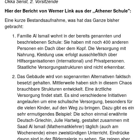
Okka Senst, 2. Vorsitzende
Hier der Bericht von Werner Link aus der ,,Athener Schule'':
Eine kurze Bestandsaufnahme, was hat das Ganze bisher
gebracht:
Familie Al Ismail wohnt in der bereits genannten und
beschriebenen Schule: Sie haben mit noch 400 anderen
Personen ein Dach über dem Kopf. Die Versorgung mit
Nahrung, Kleidung usw. erfolgt ausschließlich über
Hilfsorganisationen (international) und Privatpersonen.
Staatliche Versorgungsstrukturen sind nicht erkennbar.
Das Gebäude wird von sogenannten Alternativen faktisch
besetzt gehalten. Mittlerweile haben sich in diesem Chaos
brauchbare Strukturen entwickelt. Eine ärztliche
Versorgung findet statt. Es sind verschiedene Initiativen
angelaufen um eine schulische Versorgung, besonders für
die vielen Kinder, auf den Weg zu bringen. Dazu gibt es ein
sehr ermutigendes Beispiel: Die schon einmal erwähnte
Deutsch-Griechin, Julie Hartwig, gestaltet zusammen mit
Saad Al Ismail (Mathematiklehrer) täglich (auch am
Wochenende) einen zweistündigen Unterricht. Eindrücke
davon sind in der Bildergalerie zu sehen. Sie zeigen aber