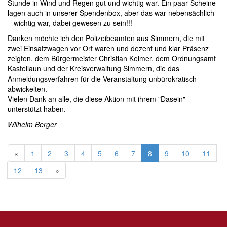
Stunde in Wind und Regen gut und wichtig war. Ein paar Scheine
lagen auch in unserer Spendenbox, aber das war nebensächlich
– wichtig war, dabei gewesen zu sein!!!
Danken möchte ich den Polizeibeamten aus Simmern, die mit
zwei Einsatzwagen vor Ort waren und dezent und klar Präsenz
zeigten, dem Bürgermeister Christian Keimer, dem Ordnungsamt
Kastellaun und der Kreisverwaltung Simmern, die das
Anmeldungsverfahren für die Veranstaltung unbürokratisch
abwickelten.
Vielen Dank an alle, die diese Aktion mit ihrem "Dasein"
unterstützt haben.
Wilhelm Berger
«
1
2
3
4
5
6
7
8
9
10
11
12
13
»