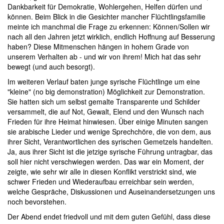
Dankbarkeit für Demokratie, Wohlergehen, Helfen dürfen und
können. Beim Blick in die Gesichter mancher Flüchtlingsfamilie
meinte ich manchmal die Frage zu erkennen: Können/Sollen wir
nach all den Jahren jetzt wirklich, endlich Hoffnung auf Besserung
haben? Diese Mitmenschen hängen in hohem Grade von
unserem Verhalten ab - und wir von ihrem! Mich hat das sehr
bewegt (und auch besorgt).
Im weiteren Verlauf baten junge syrische Flüchtlinge um eine
"kleine" (no big demonstration) Möglichkeit zur Demonstration.
Sie hatten sich um selbst gemalte Transparente und Schilder
versammelt, die auf Not, Gewalt, Elend und den Wunsch nach
Frieden für ihre Heimat hinwiesen. Über einige Minuten sangen
sie arabische Lieder und wenige Sprechchöre, die von dem, aus
ihrer Sicht, Verantwortlichen des syrischen Gemetzels handelten.
Ja, aus ihrer Sicht ist die jetzige syrische Führung untragbar, das
soll hier nicht verschwiegen werden. Das war ein Moment, der
zeigte, wie sehr wir alle in diesen Konflikt verstrickt sind, wie
schwer Frieden und Wiederaufbau erreichbar sein werden,
welche Gespräche, Diskussionen und Auseinandersetzungen uns
noch bevorstehen.
Der Abend endet friedvoll und mit dem guten Gefühl, dass diese