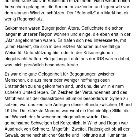
auf dem Marktplatz in Kastellaun einzufinden. Nach wiederholten
Versuchen gelang es, die Kerzen anzuzünden und irgendwie vor
dem starken Wind zu schützen. Der "Betonpilz" am Markt bot ein
wenig Regenschutz.
Gekommen waren Bürger jeden Alters, Geflüchtete die schon
länger in unserer Region wohnen und einige, die eben erst in der
„Afa“ angekommen waren. Es trafen sich neu Interessierte, mit
„alten Hasen“, die sich in den letzten Monaten auf vielfältige
Weise für Unterstützung hier oder in der Krisenregionen
eingebracht hatten. Einige junge Leute aus der IGS waren dabei,
was mich persönlich besonders freute.
Es war eine gute Gelegenheit für Begegnungen zwischen
Menschen, die aus mehr oder weniger hoffnungslosen
Umständen zu uns gekommen sind, und uns, die wir in einem
sicheren Umfeld leben. Ein Zeichen der Verbundenheit und des
Mitfühlens mit der desaströsen Situation besonders in Syrien zu
setzen, war das zentrale Anliegen dieser Stunde zwischen 18 und
19 Uhr. Der stärkste Moment war wohl die fünfminütige Stille, die
auf Wunsch der Anwesenden eingehalten wurde. Das
gemeinsame Schweigen bei Kerzenlicht in Wind und Regen war
Ausdruck von Schmerz, Mitgefühl, Zweifel, Ratlosigkeit ob all der
Gewalt, gemeinschaftlicher Stärke und Hoffnung auf Humanität,