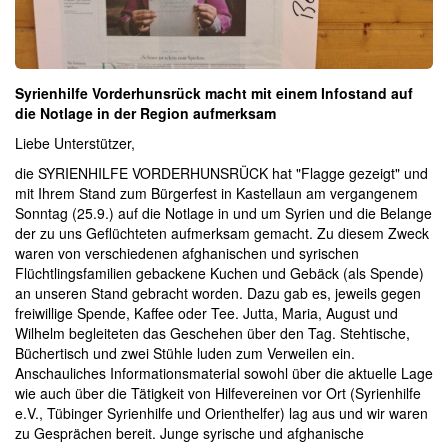
Syrienhilfe Vorderhunsrück macht mit einem Infostand auf
die Notlage in der Region aufmerksam
Liebe Unterstützer,
die SYRIENHILFE VORDERHUNSRÜCK hat "Flagge gezeigt" und
mit Ihrem Stand zum Bürgerfest in Kastellaun am vergangenem
Sonntag (25.9.) auf die Notlage in und um Syrien und die Belange
der zu uns Geflüchteten aufmerksam gemacht. Zu diesem Zweck
waren von verschiedenen afghanischen und syrischen
Flüchtlingsfamilien gebackene Kuchen und Gebäck (als Spende)
an unseren Stand gebracht worden. Dazu gab es, jeweils gegen
freiwillige Spende, Kaffee oder Tee. Jutta, Maria, August und
Wilhelm begleiteten das Geschehen über den Tag. Stehtische,
Büchertisch und zwei Stühle luden zum Verweilen ein.
Anschauliches Informationsmaterial sowohl über die aktuelle Lage
wie auch über die Tätigkeit von Hilfevereinen vor Ort (Syrienhilfe
e.V., Tübinger Syrienhilfe und Orienthelfer) lag aus und wir waren
zu Gesprächen bereit. Junge syrische und afghanische